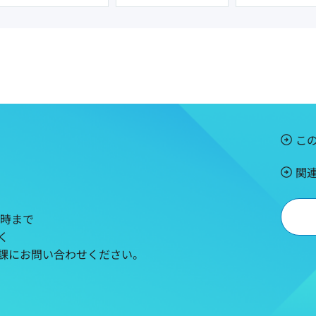
こ
関
5時まで
く
課にお問い合わせください。