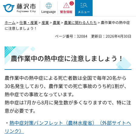
藤沢市
Language
緊急情報
メニュー
ホーム
>
仕事・産業
>
産業
>
農業
>
農業に関わる人たち
> 農作業中の熱中症
に注意しましょう！
ページ番号：32084
更新日：2026年4月30日
農作業中の熱中症に注意しましょう！
農作業中の熱中症による死亡者数は全国で毎年20名から
30名発生しており、農作業での死亡事故のうち約1割が、
熱中症での事故となっています。
熱中症は7月から8月に発生数が多くなりますので、特に注
意が必要です。
・
熱中症対策パンフレット（農林水産省）（外部サイトへ
リンク）