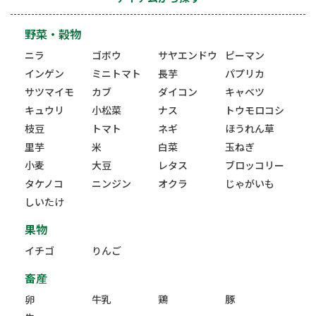
野菜・穀物
ニラ
ゴボウ
サヤエンドウ
ピーマン
インゲン
ミニトマト
長芋
パプリカ
サツマイモ
カブ
ダイコン
キャベツ
キュウリ
小松菜
ナス
トウモロコシ
枝豆
トマト
ネギ
ほうれん草
里芋
米
白菜
玉ねぎ
小麦
大豆
レタス
ブロッコリー
タケノコ
ニンジン
オクラ
じゃがいも
しいたけ
果物
イチゴ
りんご
畜産
卵
牛乳
鶏
豚