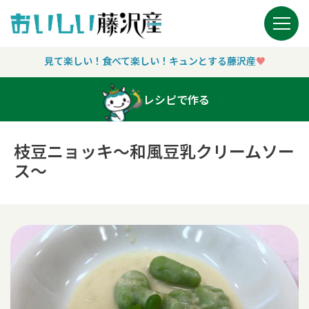
Main Navigation
見て楽しい！食べて楽しい！キュンとする藤沢産
♥︎
レシピで作る
枝豆ニョッキ～和風豆乳クリームソー
ス～