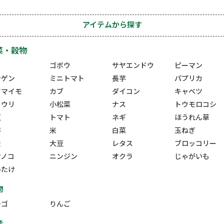
アイテムから探す
菜・穀物
ラ
ゴボウ
サヤエンドウ
ピーマン
ンゲン
ミニトマト
長芋
パプリカ
ツマイモ
カブ
ダイコン
キャベツ
ュウリ
小松菜
ナス
トウモロコシ
豆
トマト
ネギ
ほうれん草
芋
米
白菜
玉ねぎ
麦
大豆
レタス
ブロッコリー
ケノコ
ニンジン
オクラ
じゃがいも
いたけ
物
チゴ
りんご
産