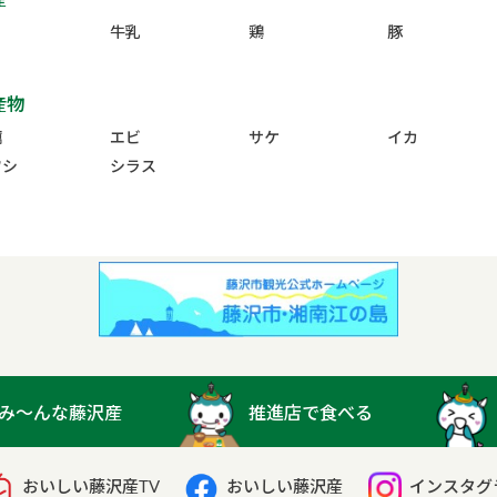
牛乳
鶏
豚
産物
蠣
エビ
サケ
イカ
ワシ
シラス
み〜んな藤沢産
推進店で食べる
おいしい藤沢産TV
おいしい藤沢産
インスタグ