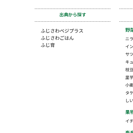
出典から探す
野
ふじさわベジプラス
ふじさわごはん
ニ
ふじ育
イ
サ
キ
枝
里
小
タ
し
果
イ
畜