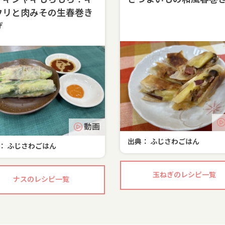
ャキシャキもちもち！キ
さつまいもの和風春巻
ウリと肉みその生春巻き
げ
動画
出典： ふじさわごはん
： ふじさわごはん
玉ねぎのレシピ一覧
ナスのレシピ一覧