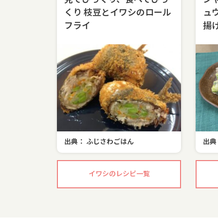
見てびっくり、食べてびっ
シ
くり 枝豆とイワシのロール
ュ
フライ
揚
出典： ふじさわごはん
出典
イワシのレシピ一覧