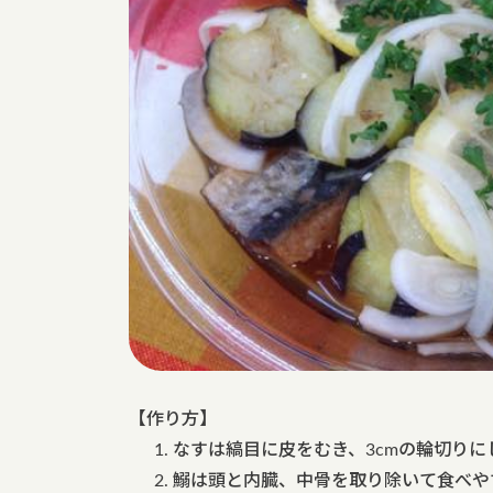
【作り方】
なすは縞目に皮をむき、3cmの輪切り
鰯は頭と内臓、中骨を取り除いて食べや