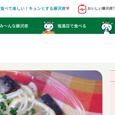
！食べて楽しい！キュンとする藤沢産
♥︎
おいしい藤沢産T
み〜んな藤沢産
推進店で食べる