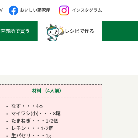
V
おいしい藤沢産
インスタグラム
直売所で買う
レシピで作る
材料
（4人前）
なす・・・4本
マイワシ(小)・・・8尾
たまねぎ・・・1/2個
レモン・・・1/2個
生パセリ・・・1g