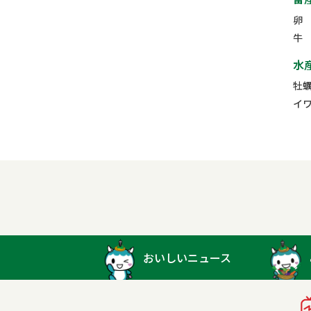
卵
牛
水
牡
イ
おいしいニュース