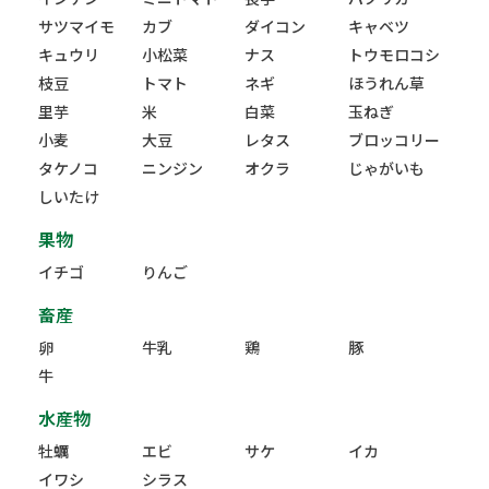
サツマイモ
カブ
ダイコン
キャベツ
キュウリ
小松菜
ナス
トウモロコシ
枝豆
トマト
ネギ
ほうれん草
里芋
米
白菜
玉ねぎ
小麦
大豆
レタス
ブロッコリー
タケノコ
ニンジン
オクラ
じゃがいも
しいたけ
果物
イチゴ
りんご
畜産
卵
牛乳
鶏
豚
牛
水産物
牡蠣
エビ
サケ
イカ
イワシ
シラス