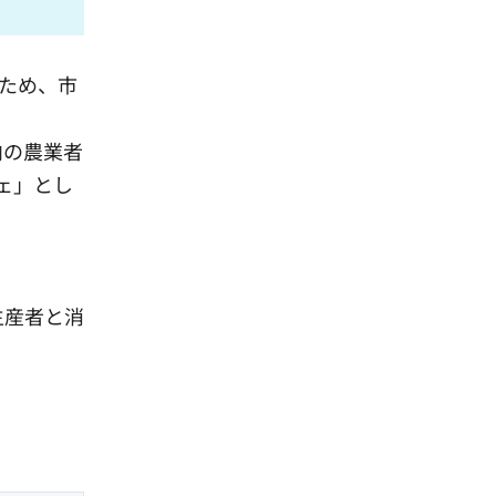
るため、市
内の農業者
ェ」とし
生産者と消