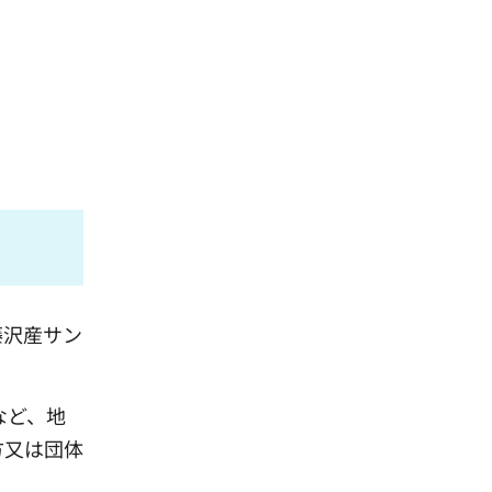
藤沢産サン
など、地
方又は団体