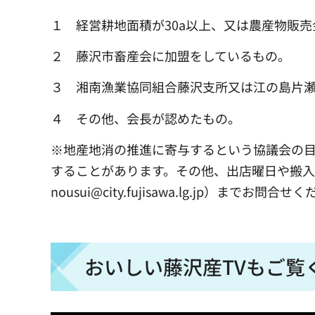
１ 経営耕地面積が30a以上、又は農産物販売
２ 藤沢市畜産会に加盟をしているもの。
３ 湘南漁業協同組合藤沢支所又は江の島片
４ その他、会長が認めたもの。
※地産地消の推進に寄与するという協議会の
することがあります。その他、出店曜日や搬入方法等
nousui@city.fujisawa.lg.jp）までお問合
おいしい藤沢産TVもご覧