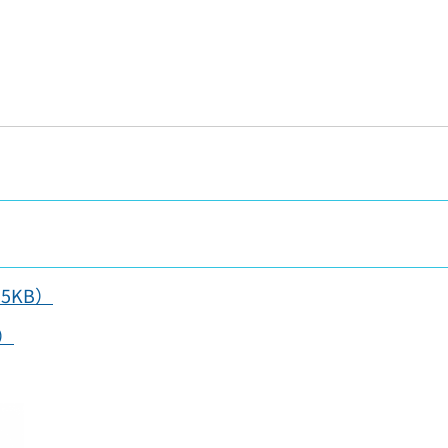
5KB）
）