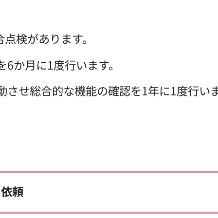
合点検があります。
6か月に1度行います。
させ総合的な機能の確認を1年に1度行い
を依頼