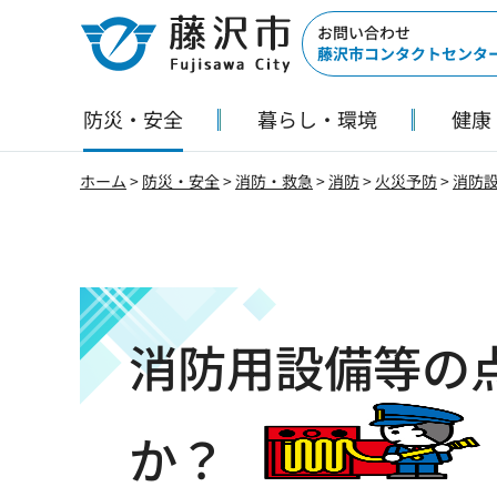
藤沢市
お問い合わせ
藤沢市コンタクトセンタ
防災・安全
暮らし・環境
健康
ホーム
>
防災・安全
>
消防・救急
>
消防
>
火災予防
>
消防
消防用設備等の
か？