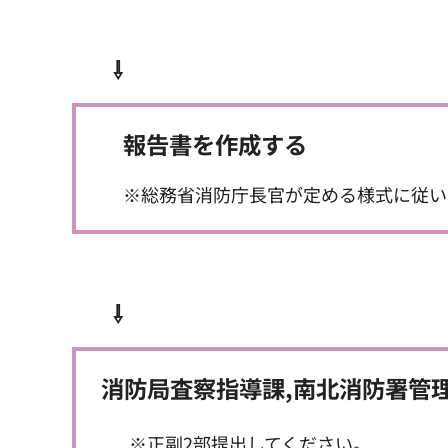
⇩
報告書を作成する
※総務省消防庁長官が定める様式に従い
⇩
消防局査察指導課,南北消防署管
※正副2部提出してください。