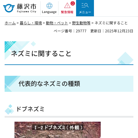
藤沢市
Language
緊急情報
メニュー
ホーム
>
暮らし・環境
>
動物・ペット
>
野生動物等
> ネズミに関すること
ページ番号：29777
更新日：2025年12月23日
ネズミに関すること
代表的なネズミの種類
ドブネズミ