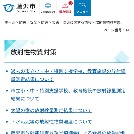
藤沢市
Language
緊急情報
メニュー
ホーム
>
防災・安全
>
防災
>
災害・防災に関する情報
> 放射性物質対策
ページ番号：14
放射性物質対策
過去の市立小・中・特別支援学校、教育施設の放射線
量測定結果について
市立小・中・特別支援学校、教育施設の放射線量測定
結果について
太陽の家の放射線量測定結果について
下水汚泥等の放射性物質濃度について
藤沢市放射能測定器運営協議会による食品の放射能測