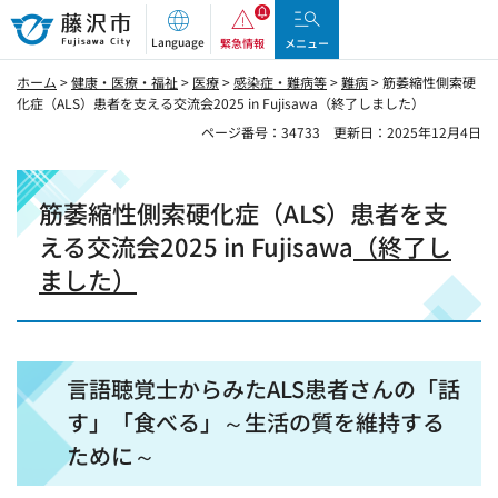
藤沢市
Language
緊急情報
メニュー
ホーム
>
健康・医療・福祉
>
医療
>
感染症・難病等
>
難病
> 筋萎縮性側索硬
化症（ALS）患者を支える交流会2025 in Fujisawa（終了しました）
ページ番号：34733
更新日：2025年12月4日
筋萎縮性側索硬化症（ALS）患者を支
える交流会2025 in Fujisawa
（終了し
ました）
言語聴覚士からみたALS患者さんの「話
す」「食べる」～生活の質を維持する
ために～