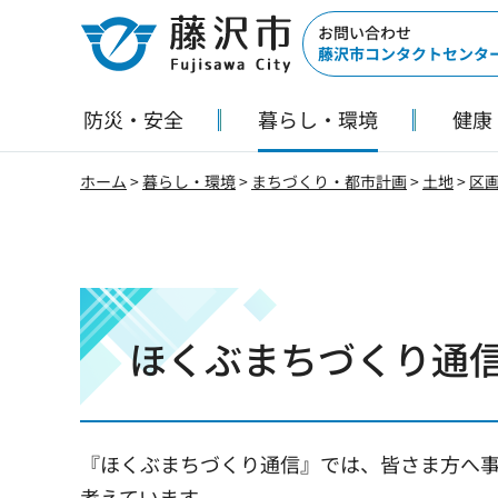
藤沢市
お問い合わせ
藤沢市コンタクトセンタ
防災・安全
暮らし・環境
健康
ホーム
>
暮らし・環境
>
まちづくり・都市計画
>
土地
>
区
ほくぶまちづくり通
『ほくぶまちづくり通信』では、皆さま方へ
考えています。