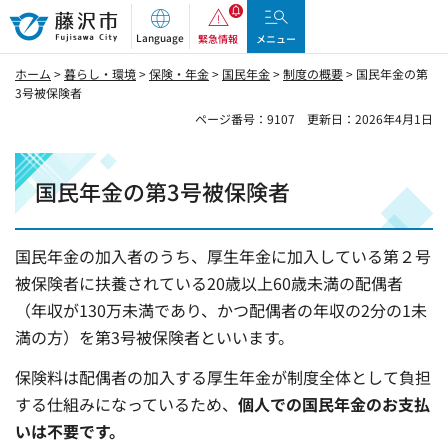
藤沢市
Language
緊急情報
メニュー
ホーム
>
暮らし・環境
>
保険・年金
>
国民年金
>
制度の概要
> 国民年金の第
3号被保険者
ページ番号：9107
更新日：2026年4月1日
国民年金の第3号被保険者
国民年金の加入者のうち、厚生年金に加入している第２号
被保険者に扶養されている20歳以上60歳未満の配偶者
（年収が130万未満であり、かつ配偶者の年収の2分の1未
満の方）を第3号被保険者といいます。
保険料は配偶者の加入する厚生年金が制度全体として負担
する仕組みになっているため、
個人での国民年金のお支払
いは不要です。