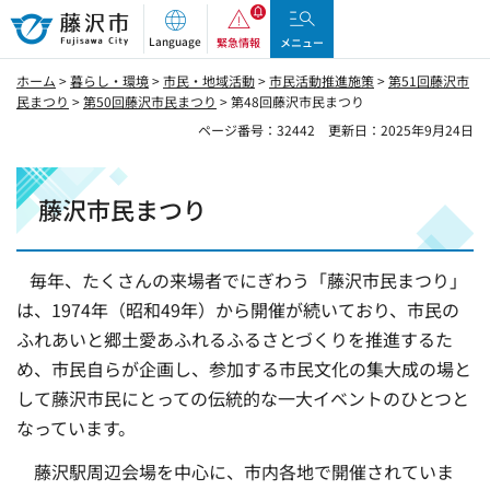
藤沢市
Language
緊急情報
メニュー
ホーム
>
暮らし・環境
>
市民・地域活動
>
市民活動推進施策
>
第51回藤沢市
民まつり
>
第50回藤沢市民まつり
> 第48回藤沢市民まつり
ページ番号：32442
更新日：2025年9月24日
藤沢市民まつり
毎年、たくさんの来場者でにぎわう「藤沢市民まつり」
は、1974年（昭和49年）から開催が続いており、市民の
ふれあいと郷土愛あふれるふるさとづくりを推進するた
め、市民自らが企画し、参加する市民文化の集大成の場と
して藤沢市民にとっての伝統的な一大イベントのひとつと
なっています。
藤沢駅周辺会場を中心に、市内各地で開催されていま