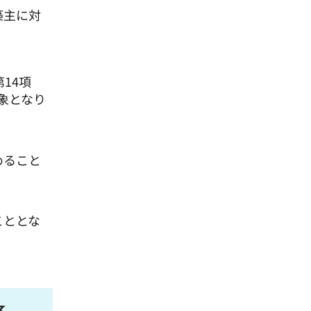
築主に対
14項
象となり
めること
こととな