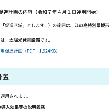
促進計画の内容（令和７年４月１日運用開始）
下「促進区域」とします。）の範囲は、
江の島特別景観
類は、
太陽光発電設備
です。
進計画（PDF：1,924KB）
措置
が適用されます。
の導入効果等の説明義務