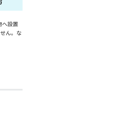
務
物へ設置
ません。な