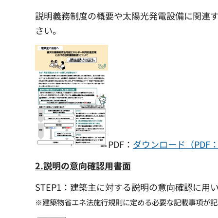
説明義務制度の概要や太陽光発電設備に関連
さい。
PDF：
ダウンロード（PDF：
2.説明の意向確認用書面
STEP1：建築主に対する説明の意向確認に用
※建築物省エネ法施行規則に定める必要な記載事項が記