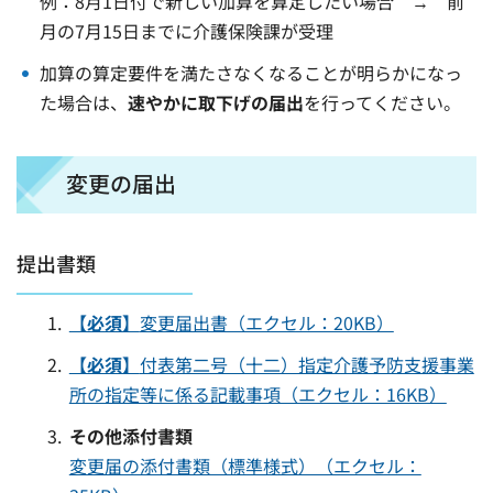
例：8月1日付で新しい加算を算定したい場合 → 前
月の7月15日までに介護保険課が受理
加算の算定要件を満たさなくなることが明らかになっ
た場合は、
速やかに取下げの届出
を行ってください。
変更の届出
提出書類
【必須】
変更届出書（エクセル：20KB）
【必須】
付表第二号（十二）指定介護予防支援事業
所の指定等に係る記載事項（エクセル：16KB）
その他添付書類
変更届の添付書類（標準様式）（エクセル：