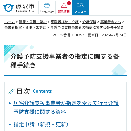
藤沢市
Language
緊急情報
メニュー
ホーム
>
健康・医療・福祉
>
高齢者福祉・介護
>
介護保険
>
事業者の方へ
>
事業者指定・変更・加算届
> 介護予防支援事業者の指定に関する各種手続き
ページ番号：10352
更新日：2026年7月24日
介護予防支援事業者の指定に関する各
種手続き
目次
居宅介護支援事業者が指定を受けて行う介護
予防支援に関する資料
指定申請（新規・更新）