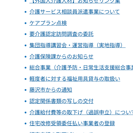
【外国人介護人材】お知らせリンク集
介護サービス相談員派遣事業について
ケアプラン点検
要介護認定訪問調査の委託
集団指導講習会・運営指導（実地指導）
介護保険課からのお知らせ
総合事業（介護予防・日常生活支援総合事
軽度者に対する福祉用具貸与の取扱い
藤沢市からの通知
認定関係書類の写しの交付
介護給付費等の取下げ（過誤申立）につい
住宅改修受領委任払い事業者の登録