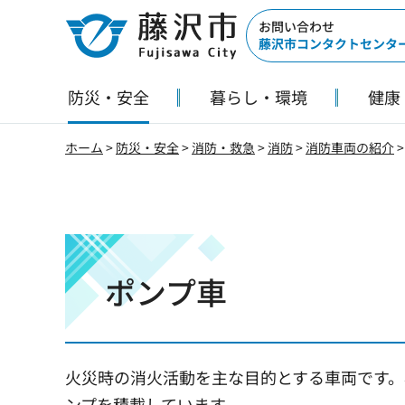
藤沢市
お問い合わせ
藤沢市コンタクトセンタ
防災・安全
暮らし・環境
健康
ホーム
>
防災・安全
>
消防・救急
>
消防
>
消防車両の紹介
>
ポンプ車
火災時の消火活動を主な目的とする車両です。小
ンプを積載しています。