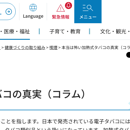
ー
Language
緊急情報
メニュー
・医療・福祉
子育て・教育
文化・観光
り
>
健康づくりの取り組み
>
喫煙
> 本当は怖い加熱式タバコの真実（コ
バコの真実（コラム）
ことを指します。日本で発売されている電子タバコには
、タバコ類似品という扱いになっています。加熱式タバ