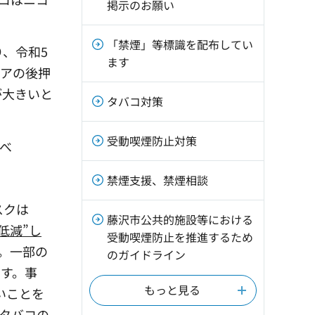
掲示のお願い
「禁煙」等標識を配布してい
、令和5
ます
ィアの後押
が大きいと
タバコ対策
受動喫煙防止対策
べ
禁煙支援、禁煙相談
スクは
藤沢市公共的施設等における
低減”し
受動喫煙防止を推進するため
。一部の
のガイドライン
です。事
もっと見る
いことを
タバコの