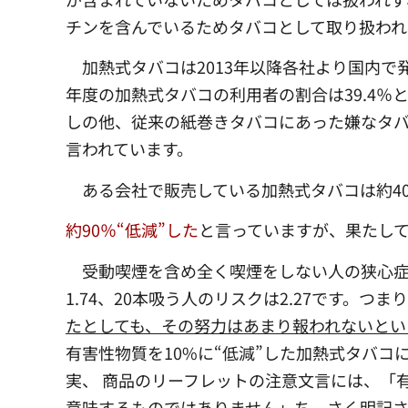
チンを含んでいるためタバコとして取り扱われ
加熱式タバコは2013年以降各社より国内で
年度の加熱式タバコの利用者の割合は39.4％
しの他、従来の紙巻きタバコにあった嫌なタ
言われています。
ある会社で販売している加熱式タバコは約40
約90％“低減”した
と言っていますが、果たし
受動喫煙を含め全く喫煙をしない人の狭心症/
1.74、20本吸う人のリスクは2.27です。つま
たとしても、その努力はあまり報われないとい
有害性物質を10%に“低減”した加熱式タバ
実、 商品のリーフレットの注意文言には、「
意味するものではありません」ち～さく明記さ