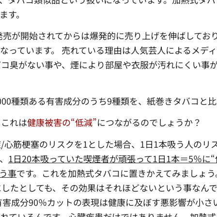
ます。
発売が開始されてからは爆発的に売り上げを伸ばしており
となっています。 売れている理由は人気芸人によるメデ
バコ臭がない事や、煙により部屋や衣服が汚れにくい事
00種類ある有害成分のうち9種類を、紙巻きタバコと比
てこれは
健康被害の“低減”
につながるのでしょうか？
心筋梗塞のリスクを1とした場合、1日1本吸う人のリ
り、
1日20本吸っていた喫煙者が頑張って1日1本＝5％に“
う事
です。これを加熱式タバコに置きかえてみましょう
コにしたとしても、その効果はそれほどないという事なん
有害成分90％カットの表現は健康に及ぼす悪影響が小さ
れているんです。心臓疾患だけではありません。加熱式