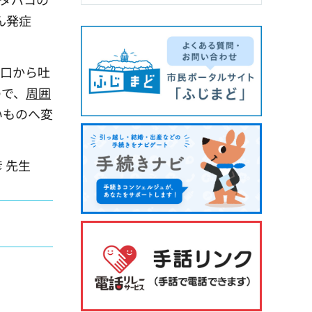
ん発症
口から吐
ので、
周囲
いものへ変
先生