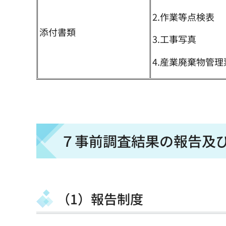
2.作業等点検表
添付書類
3.工事写真
4.産業廃棄物管
７事前調査結果の報告及
（1）報告制度