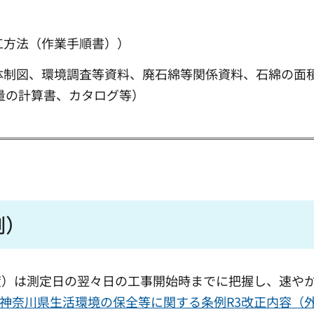
工方法（作業手順書））
絡体制図、環境調査等資料、廃石綿等関係資料、石綿の面
量の計算書、カタログ等）
）
例）
度）は測定日の翌々日の工事開始時までに把握し、速や
神奈川県生活環境の保全等に関する条例R3改正内容（