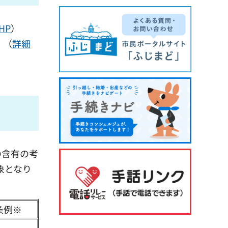
HP
）
。（
詳細
の含有の考
象となり
条例※