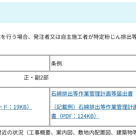
業を行う場合、発注者又は自主施工者が特定粉じん排出
条例
正・副2部
石綿排出等作業管理計画等届出書
ド：19KB）
（記載例）石綿排出等作業管理計
書（PDF：124KB）
び付近の状況（工事概要、案内図、敷地内配置図、建築物