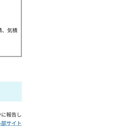
積、気積
かに報告し
外部サイト