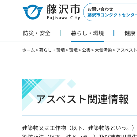
藤沢市
お問い合わせ
藤沢市コンタクトセンタ
防災・安全
暮らし・環境
健康
ホーム
>
暮らし・環境
>
環境
>
公害
>
大気汚染
> アスベス
アスベスト関連情報
建築物又は工作物（以下、建築物等という。
染防止法（以下、法という。）及び神奈川県