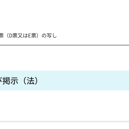
理票（D票又はE票）の写し
び掲示（法）