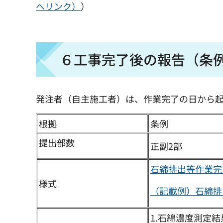
へリンク）
）
６工事完了後の報告（条
発注者（自主施工者）は、作業完了の日から起
根拠
条例
提出部数
正副2部
石綿排出等作業完
様式
（記載例）石綿排出
1.石綿濃度測定結