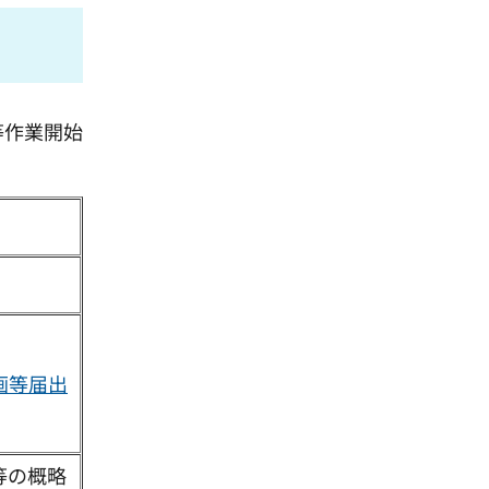
等作業開始
画等届出
等の概略