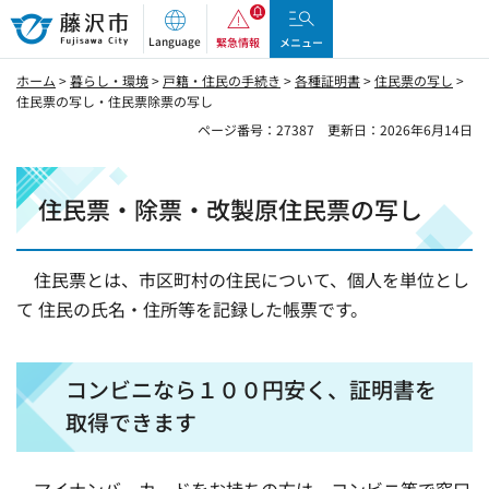
藤沢市
Language
緊急情報
メニュー
ホーム
>
暮らし・環境
>
戸籍・住民の手続き
>
各種証明書
>
住民票の写し
>
住民票の写し・住民票除票の写し
ページ番号：27387
更新日：2026年6月14日
住民票・除票・改製原住民票の写し
住民票とは、市区町村の住民について、個人を単位とし
て 住民の氏名・住所等を記録した帳票です。
コンビニなら１００円安く、証明書を
取得できます