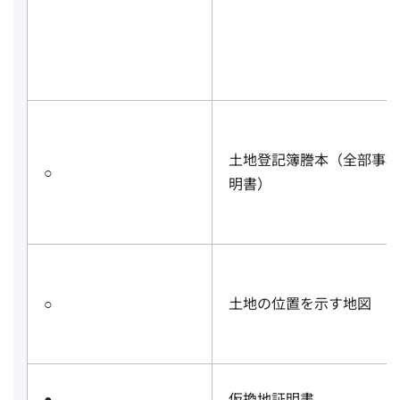
土地登記簿謄本（全部事項
○
明書）
○
土地の位置を示す地図
●
仮換地証明書