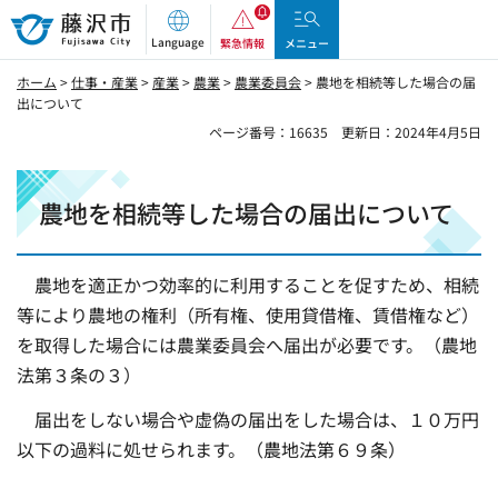
藤沢市
Language
緊急情報
メニュー
ホーム
>
仕事・産業
>
産業
>
農業
>
農業委員会
> 農地を相続等した場合の届
出について
ページ番号：16635
更新日：2024年4月5日
農地を相続等した場合の届出について
農地を適正かつ効率的に利用することを促すため、相続
等により農地の権利（所有権、使用貸借権、賃借権など）
を取得した場合には農業委員会へ届出が必要です。（農地
法第３条の３）
届出をしない場合や虚偽の届出をした場合は、１０万円
以下の過料に処せられます。（農地法第６９条）