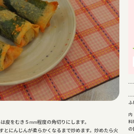
ふ
内
んは皮をむき５mm程度の角切りにします。
料
の
すとにんじんが柔らかくなるまで炒めます。炒めたら火