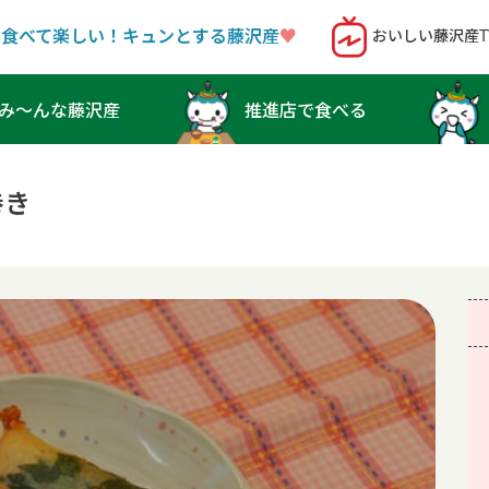
！食べて楽しい！キュンとする藤沢産
♥︎
おいしい藤沢産T
み〜んな藤沢産
推進店で食べる
巻き