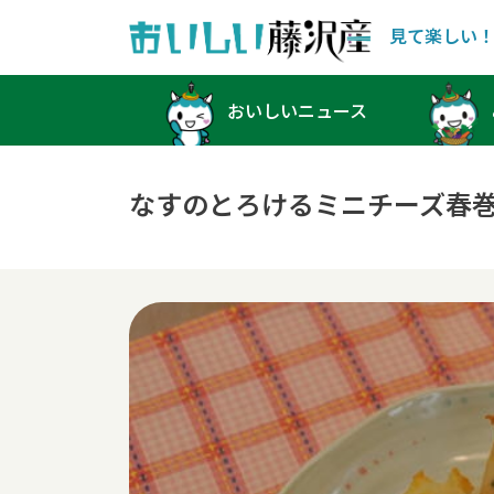
見て楽しい
Main Navigation
おいしいニュース
なすのとろけるミニチーズ春