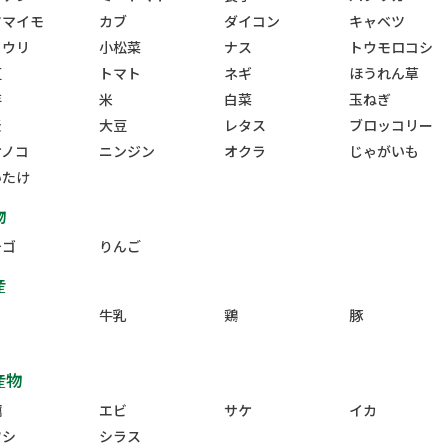
ツマイモ
カブ
ダイコン
キャベツ
ュウリ
小松菜
ナス
トウモロコシ
豆
トマト
ネギ
ほうれん草
芋
米
白菜
玉ねぎ
麦
大豆
レタス
ブロッコリー
ケノコ
ニンジン
オクラ
じゃがいも
いたけ
物
チゴ
りんご
産
牛乳
鶏
豚
産物
蠣
エビ
サケ
イカ
ワシ
シラス