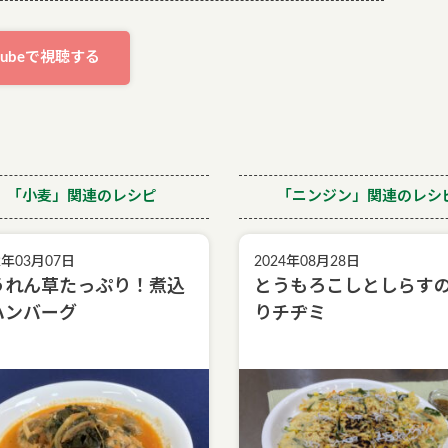
utubeで視聴する
「小麦」関連のレシピ
「ニンジン」関連のレシ
2年03月07日
2024年08月28日
うれん草たっぷり！煮込
とうもろこしとしらす
ハンバーグ
りチヂミ