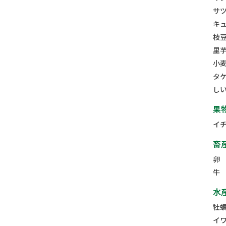
サ
キ
枝
里
小
タ
し
果
イ
畜
卵
牛
水
牡
イ