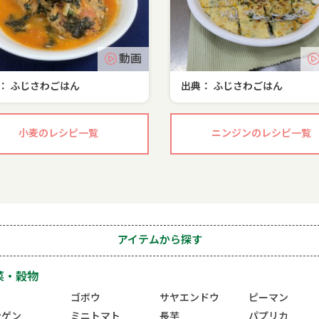
動画
： ふじさわごはん
出典： ふじさわごはん
小麦のレシピ一覧
ニンジンのレシピ一覧
アイテムから探す
菜・穀物
ラ
ゴボウ
サヤエンドウ
ピーマン
ンゲン
ミニトマト
長芋
パプリカ