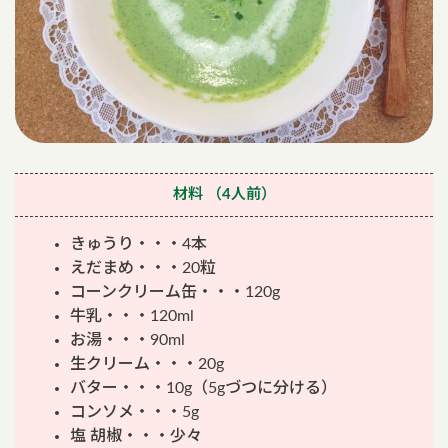
材料
（4人前）
きゅうり・・・4本
えだまめ・・・20粒
コーンクリーム缶・・・120g
牛乳・・・120ml
お湯・・・90ml
生クリーム・・・20g
バター・・・10g（5gづつに分ける）
コンソメ・・・5g
塩 胡椒・・・少々