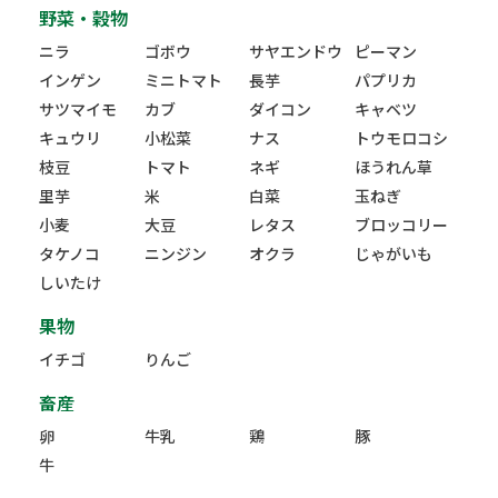
野菜・穀物
ニラ
ゴボウ
サヤエンドウ
ピーマン
インゲン
ミニトマト
長芋
パプリカ
サツマイモ
カブ
ダイコン
キャベツ
キュウリ
小松菜
ナス
トウモロコシ
枝豆
トマト
ネギ
ほうれん草
里芋
米
白菜
玉ねぎ
小麦
大豆
レタス
ブロッコリー
タケノコ
ニンジン
オクラ
じゃがいも
しいたけ
果物
イチゴ
りんご
畜産
卵
牛乳
鶏
豚
牛