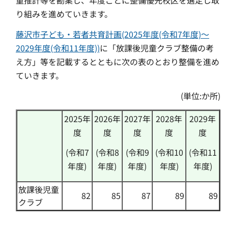
童推計等を勘案し、年度ごとに整備優先校区を選定し取
り組みを進めていきます。
藤沢市子ども・若者共育計画(2025年度(令和7年度)〜
2029年度(令和11年度))
に「放課後児童クラブ整備の考
え方」等を記載するとともに次の表のとおり整備を進め
ていきます。
(単位:か所)
2025年
2026年
2027年
2028年
2029年
度
度
度
度
度
(令和7
(令和8
(令和9
(令和10
(令和11
年度)
年度)
年度)
年度)
年度)
放課後児童
82
85
87
89
89
クラブ