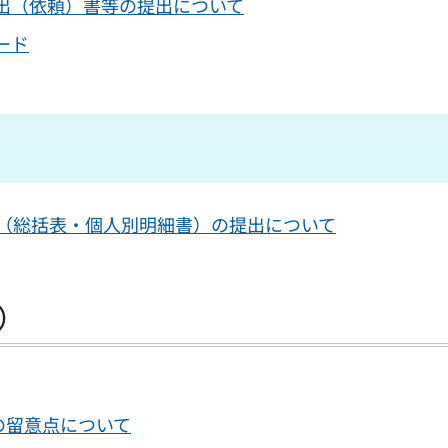
出（依頼）書等の提出について
ード
書（総括表・個人別明細書）の提出について
X）
の留意点について