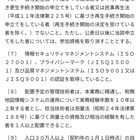
き更生手続き開始の申立てをしている者又は民事再生法
（平成１１年法律第２２５号）に基づき再生手続き開始の
申立てをしている者（再生手続き開始の決定を受けている
者を除く。）でないこと。ただし、公表日以後に当該申立
てをした者については、参加資格を取り消すこととする。
（７） 情報セキュリティマネジメントシステム（ＩＳＯ
２７００１）、プライバシーマーク（ＪＩＳＱ１５００
１）及び品質マネジメントシステム（ＩＳＯ９００１又は
ＪＩＳＱ９００１）の認証を取得していること。
（８） 配置予定の管理技術者は、本業務に精通し、税務
地図情報システムの運用について実務経験年数を１０年以
上有する者とし、担当技術者は測量法（昭和２４年法律第
１８８号）に基づく測量士の資格及び相当の経験を有した
者を１人以上配置できること。
（９） 人口３０万人以上（契約年の１月１日時点）の自