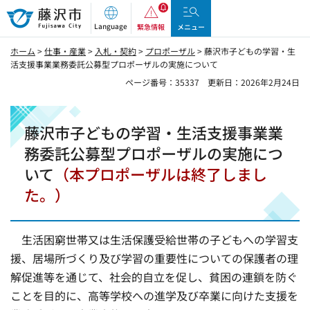
藤沢市
Language
緊急情報
メニュー
ホーム
>
仕事・産業
>
入札・契約
>
プロポーザル
> 藤沢市子どもの学習・生
活支援事業業務委託公募型プロポーザルの実施について
ページ番号：35337
更新日：2026年2月24日
藤沢市子どもの学習・生活支援事業業
務委託公募型プロポーザルの実施につ
いて
（本プロポーザルは終了しまし
た。）
生活困窮世帯又は生活保護受給世帯の子どもへの学習支
援、居場所づくり及び学習の重要性についての保護者の理
解促進等を通じて、社会的自立を促し、貧困の連鎖を防ぐ
ことを目的に、高等学校への進学及び卒業に向けた支援を