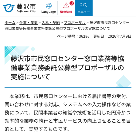
藤沢市
Language
緊急情報
メニュー
ホーム
>
仕事・産業
>
入札・契約
>
プロポーザル
> 藤沢市市民窓口センター
窓口業務等協働事業業務委託公募型プロポーザルの実施について
ページ番号：36286
更新日：2026年7月9日
藤沢市市民窓口センター窓口業務等協
働事業業務委託公募型プロポーザルの
実施について
本業務は、市民窓口センターにおける届出書等の受付、
問い合わせに対する対応、システムへの入力操作などの業
務について、民間事業者の知識や技術を活用した円滑かつ
効率的な業務の執行と市民サービスの向上させることを目
的として、実施するものです。