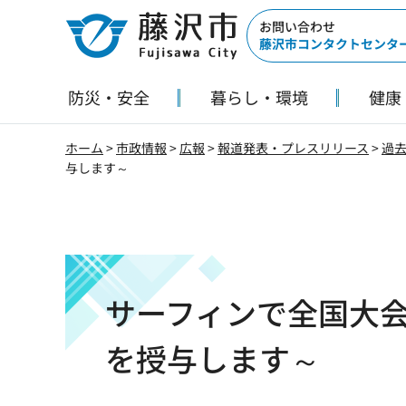
藤沢市
お問い合わせ
藤沢市コンタクトセンタ
防災・安全
暮らし・環境
健康
ホーム
>
市政情報
>
広報
>
報道発表・プレスリリース
>
過
与します～
サーフィンで全国大
を授与します～