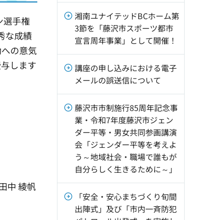
湘南ユナイテッドBCホーム第
ン選手権
3節を「藤沢市スポーツ都市
秀な成績
宣言周年事業」として開催！
動への意気
授与します
講座の申し込みにおける電子
メールの誤送信について
藤沢市市制施行85周年記念事
業・令和7年度藤沢市ジェン
ダー平等・男女共同参画講演
会「ジェンダー平等を考えよ
う～地域社会・職場で誰もが
自分らしく生きるために～」
田中 綾帆
「安全・安心まちづくり旬間
出陣式」及び「市内一斉防犯