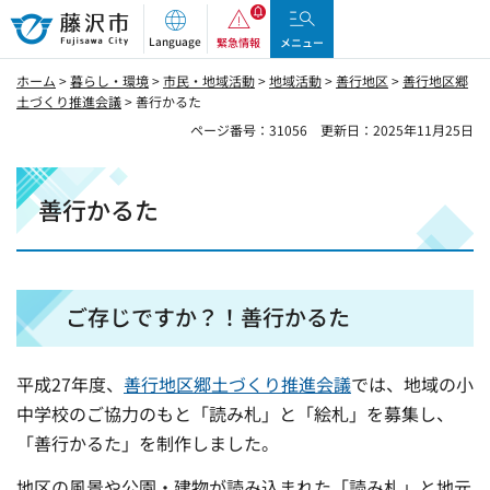
藤沢市
Language
緊急情報
メニュー
ホーム
>
暮らし・環境
>
市民・地域活動
>
地域活動
>
善行地区
>
善行地区郷
土づくり推進会議
> 善行かるた
ページ番号：31056
更新日：2025年11月25日
善行かるた
ご存じですか？！善行かるた
平成27年度、
善行地区郷土づくり推進会議
では、地域の小
中学校のご協力のもと「読み札」と「絵札」を募集し、
「善行かるた」を制作しました。
地区の風景や公園・建物が読み込まれた「読み札」と地元