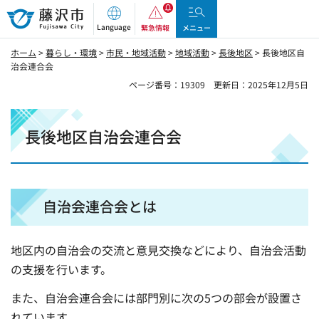
藤沢市
Language
緊急情報
メニュー
ホーム
>
暮らし・環境
>
市民・地域活動
>
地域活動
>
長後地区
> 長後地区自
治会連合会
ページ番号：19309
更新日：2025年12月5日
長後地区自治会連合会
自治会連合会とは
地区内の自治会の交流と意見交換などにより、自治会活動
の支援を行います。
また、自治会連合会には部門別に次の5つの部会が設置さ
れています。