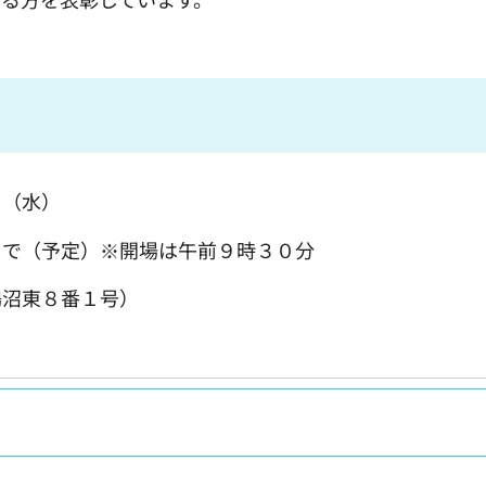
日（水）
予定）※開場は午前９時３０分
鵠沼東８番１号）