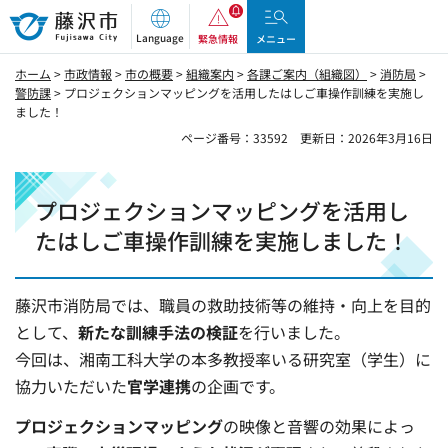
藤沢市
Language
緊急情報
メニュー
ホーム
>
市政情報
>
市の概要
>
組織案内
>
各課ご案内（組織図）
>
消防局
>
警防課
> プロジェクションマッピングを活用したはしご車操作訓練を実施し
ました！
ページ番号：33592
更新日：2026年3月16日
プロジェクションマッピングを活用し
たはしご車操作訓練を実施しました！
藤沢市消防局では、職員の救助技術等の維持・向上を目的
として、
新たな訓練手法の検証
を行いました。
今回は、湘南工科大学の本多教授率いる研究室（学生）に
協力いただいた
官学連携
の企画です。
プロジェクションマッピング
の映像と音響の効果によっ