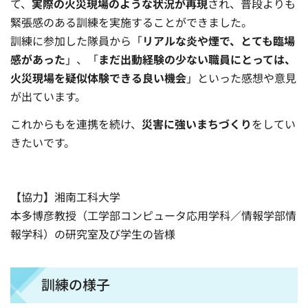
て、
実際の火災現場のような状況が再現
され、普段よりも
緊張感のある訓練を実施することができました。
訓練に参加した隊員から「
リアルな炎や煙で、とても臨場
感があった
」、「
まだ出動経験の少ない職員にとっては、
火災現場を疑似体験できる良い機会
」といった感想や意見
が出ています。
これからもを連携を続け、
災害に強いまちづくり
をしてい
きたいです。
【協力】湘南工科大学
本多博彦教授（工学部コンピュータ応用学科／情報学部情
報学科）の研究室及び学生の皆様
訓練の様子