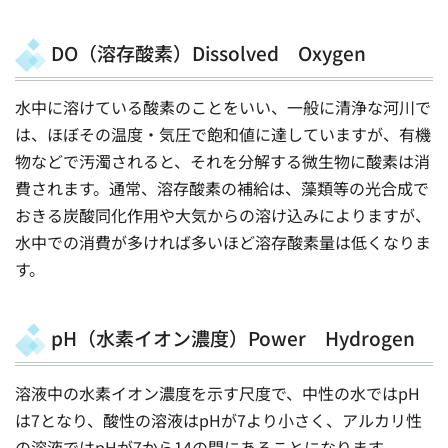
DO（溶存酸素）Dissolved Oxygen
水中に溶けている酸素のことをいい、一般に清浄な河川で
は、ほぼその温度・気圧で飽和値に達していますが、有機
物などで汚濁されると、それを分解する微生物に酸素は消
費されます。通常、溶存酸素の補給は、藻類等の光合成で
おきる炭酸同化作用や大気からの溶け込みによりますが、
水中での消費が多ければ多いほど溶存酸素量は低くなりま
す。
pH（水素イオン濃度）Power Hydrogen
溶液中の水素イオン濃度を示す尺度で、中性の水ではpH
は7となり、酸性の溶液はpHが7より小さく、アルカリ性
の溶液ではpHが7から14の間にあることになります。