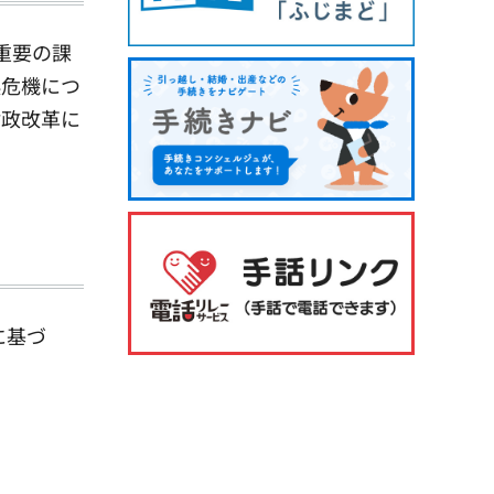
重要の課
候危機につ
財政改革に
に基づ