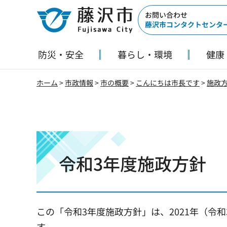
藤沢市
お問い合わせ
藤沢市コンタクトセンタ
防災・安全
暮らし・環境
健康
ホーム
>
市政情報
>
市の概要
>
こんにちは市長です
>
施政
令和3年度施政方針
この「令和3年度施政方針」は、2021年（令
す。