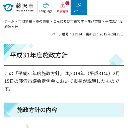
藤沢市
Language
緊急情報
メニュー
ホーム
>
市政情報
>
市の概要
>
こんにちは市長です
>
施政方針
> 平成31年度
施政方針
ページ番号：21934
更新日：2019年2月15日
平成31年度施政方針
この「平成31年度施政方針」は,2019年（平成31年）2月
15日の藤沢市議会定例会において市長が説明したもので
す。
施政方針の内容