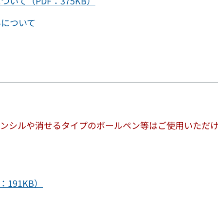
て（PDF：375KB）
いについて
ペンシルや消せるタイプのボールペン等はご使用いただ
191KB）