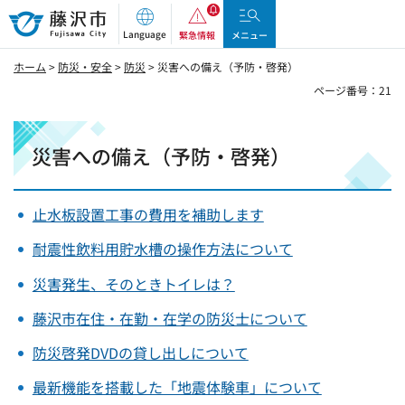
藤沢市
Language
緊急情報
メニュー
ホーム
>
防災・安全
>
防災
> 災害への備え（予防・啓発）
ページ番号：21
災害への備え（予防・啓発）
止水板設置工事の費用を補助します
耐震性飲料用貯水槽の操作方法について
災害発生、そのときトイレは？
藤沢市在住・在勤・在学の防災士について
防災啓発DVDの貸し出しについて
最新機能を搭載した「地震体験車」について