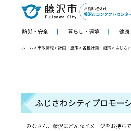
藤沢市
お問い合わせ
藤沢市コンタクトセンタ
防災・安全
暮らし・環境
健康
ホーム
>
市政情報
>
計画・施策
>
各種計画・施策
> ふじさ
ふじさわシティプロモー
みなさん、藤沢にどんなイメージをお持ちで