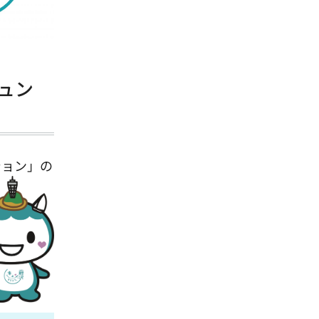
ュン
ション」の