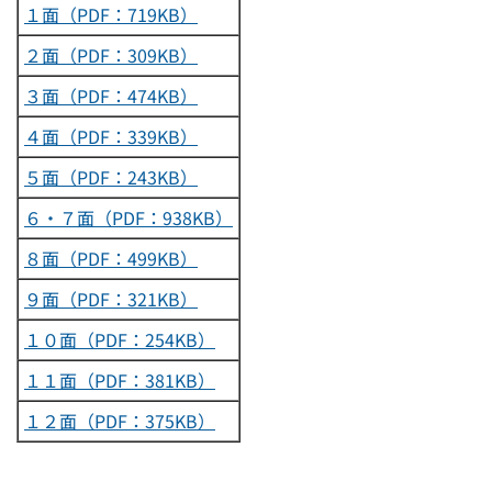
１面（PDF：719KB）
２面（PDF：309KB）
３面（PDF：474KB）
４面（PDF：339KB）
５面（PDF：243KB）
６・７面（PDF：938KB）
８面（PDF：499KB）
９面（PDF：321KB）
１０面（PDF：254KB）
１１面（PDF：381KB）
１２面（PDF：375KB）