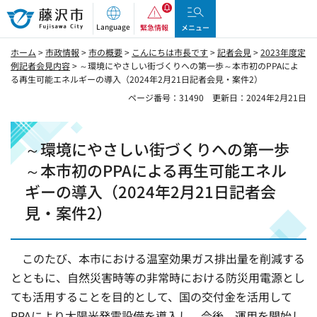
藤沢市
Language
緊急情報
メニュー
ホーム
>
市政情報
>
市の概要
>
こんにちは市長です
>
記者会見
>
2023年度定
例記者会見内容
> ～環境にやさしい街づくりへの第一歩～本市初のPPAによ
る再生可能エネルギーの導入（2024年2月21日記者会見・案件2）
ページ番号：31490
更新日：2024年2月21日
～環境にやさしい街づくりへの第一歩
～本市初のPPAによる再生可能エネル
ギーの導入（2024年2月21日記者会
見・案件2）
このたび、本市における温室効果ガス排出量を削減する
とともに、自然災害時等の非常時における防災用電源とし
ても活用することを目的として、国の交付金を活用して
PPAにより太陽光発電設備を導入し、今後、運用を開始し