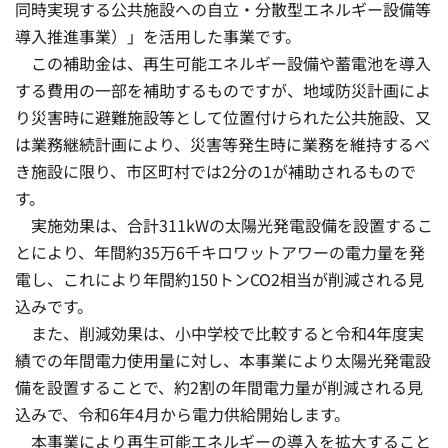
同時実現する公共施設への自立・分散型エネルギー設備等
導入推進事業）」を活用した事業です。
この補助金は、再生可能エネルギー設備や蓄電池を導入
する費用の一部を補助するものですが、地域防災計画によ
り災害時に避難施設等として位置付けられた公共施設、又
は業務継続計画により、災害等発生時に業務を維持するべ
き施設に限り、市区町村では2分の1が補助されるもので
す。
実施効果は、合計311kWの太陽光発電設備を設置するこ
とにより、年間約35万6千キロワットアワーの電力量を発
電し、これにより年間約150トンCO2相当が削減される見
込みです。
また、削減効果は、小中学校で比較すると令和4年度実
績での年間電力使用量に対し、本事業により太陽光発電設
備を設置することで、約2割の年間電力量が削減される見
込みで、令和6年4月から電力供給開始します。
本事業により再生可能エネルギーの導入を拡大すること