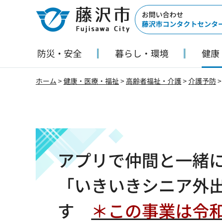
藤沢市
お問い合わせ
藤沢市コンタクトセンタ
防災・安全
暮らし・環境
健康
ホーム
>
健康・医療・福祉
>
高齢者福祉・介護
>
介護予防
アプリで仲間と一緒
「いきいきシニア外
す
＊この事業は令