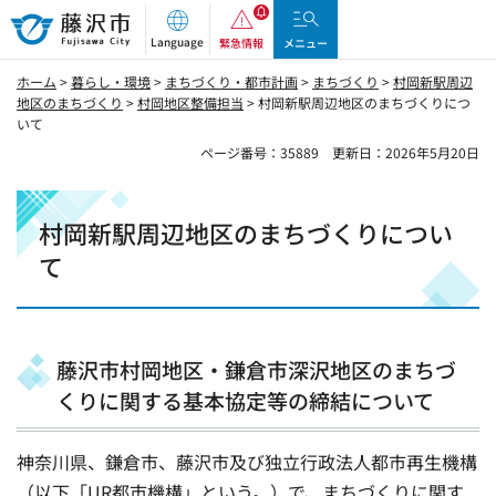
藤沢市
Language
緊急情報
メニュー
ホーム
>
暮らし・環境
>
まちづくり・都市計画
>
まちづくり
>
村岡新駅周辺
地区のまちづくり
>
村岡地区整備担当
> 村岡新駅周辺地区のまちづくりにつ
いて
ページ番号：35889
更新日：2026年5月20日
村岡新駅周辺地区のまちづくりについ
て
藤沢市村岡地区・鎌倉市深沢地区のまちづ
くりに関する基本協定等の締結について
神奈川県、鎌倉市、藤沢市及び独立行政法人都市再生機構
（以下「UR都市機構」という。）で、まちづくりに関す