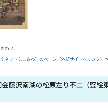
にぎわい。
みゆネットふじさわ）のページ（外部サイトへリンク）
図会藤沢南湖の松原左り不二（竪絵