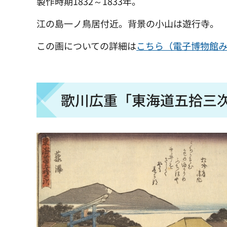
製作時期1832～1833年。
江の島一ノ鳥居付近。背景の小山は遊行寺。
この画についての詳細は
こちら（電子博物館
歌川広重「東海道五拾三