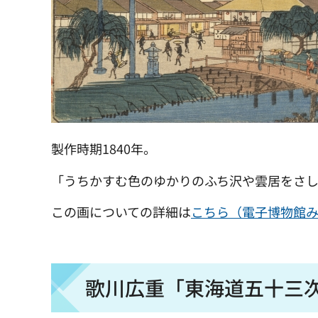
製作時期1840年。
「うちかすむ色のゆかりのふち沢や雲居をさ
この画についての詳細は
こちら（電子博物館
歌川広重「東海道五十三