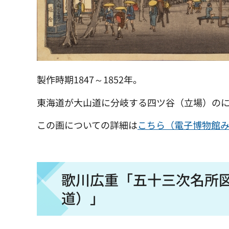
製作時期1847～1852年。
東海道が大山道に分岐する四ツ谷（立場）の
この画についての詳細は
こちら（電子博物館
歌川広重「五十三次名所
道）」