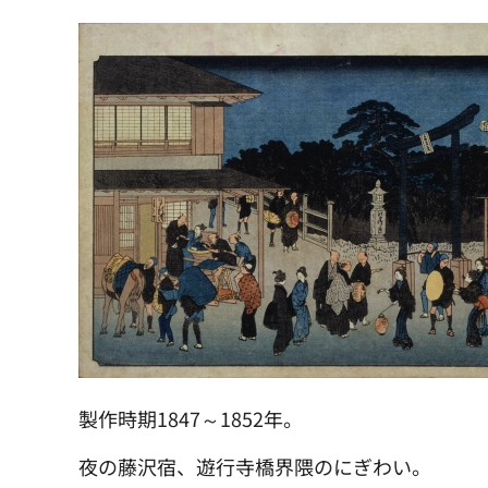
製作時期1847～1852年。
夜の藤沢宿、遊行寺橋界隈のにぎわい。