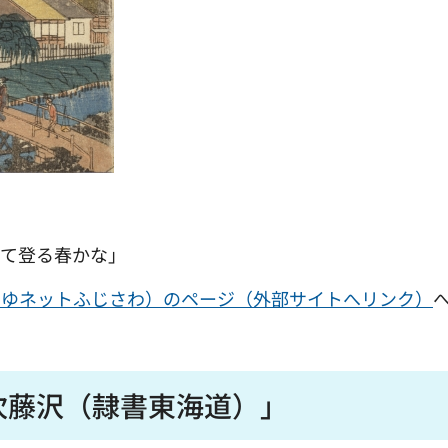
して登る春かな」
みゆネットふじさわ）のページ（外部サイトへリンク）
次藤沢（隷書東海道）」