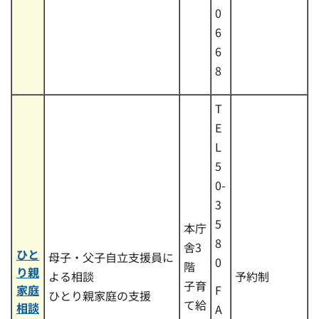
0
6
6
8
T
E
L
5
0-
3
5
本庁
8
舎3
ひと
母子・父子自立支援員に
0
階
り親
よる相談
予約制
子育
家庭
F
ひとり親家庭の支援
て給
相談
A