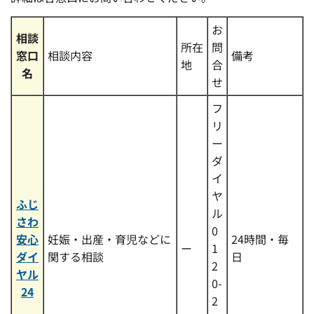
お
相談
所在
問
窓口
相談内容
備考
地
合
名
せ
フ
リ
ー
ダ
イ
ヤ
ふじ
ル
さわ
0
安心
妊娠・出産・育児などに
24時間・毎
ー
1
ダイ
関する相談
日
2
ヤル
0-
24
2