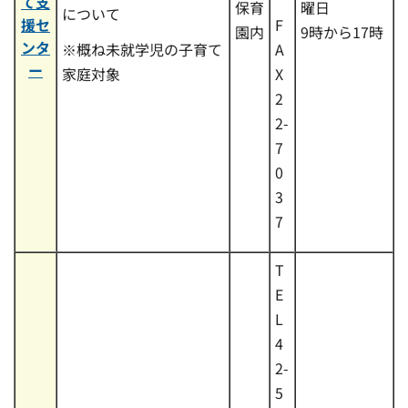
て支
保育
曜日
について
援セ
F
園内
9時から17時
ンタ
※概ね未就学児の子育て
A
ー
家庭対象
X
2
2-
7
0
3
7
T
E
L
4
2-
5