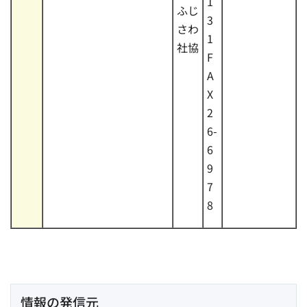
1
ふじ
3
さわ
1
社協
F
A
X
2
6-
6
9
7
8
情報の発信元