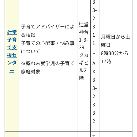
3
3-
2
辻堂
子育てアドバイザーによ
3
辻堂
神台
る相談
1
月曜日から土
子育
1-3-
子育ての心配事・悩み事
1
曜日
て支
39
について
8時30分から
援セ
タカ
F
17時
ンタ
ギビ
※概ね未就学児の子育て
A
ー
ル2
家庭対象
X
階
3
3-
2
3
3
2
T