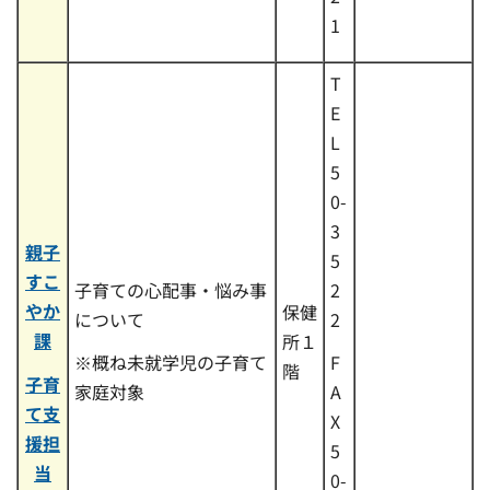
1
T
E
L
5
0-
3
親子
5
すこ
子育ての心配事・悩み事
2
やか
保健
について
2
課
所１
※概ね未就学児の子育て
F
階
子育
家庭対象
A
て支
X
援担
5
当
0-