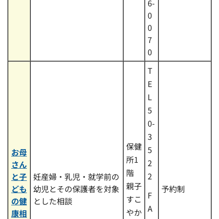
6-
0
0
7
0
T
E
L
5
0-
3
保健
5
お母
所1
2
さん
階
2
と子
妊産婦・乳児・就学前の
親子
ども
幼児とその保護者を対象
予約制
F
すこ
の健
とした相談
A
やか
康相