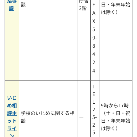
指導
庁舎
談
日・年末年始
F
課
3階
は除く）
A
X
5
0-
8
4
2
4
T
E
いじ
L
め相
9時から17時
2
談ホ
学校のいじめに関する相
（土・日・祝
ー
5-
ット
談
日・年末年始
2
ライ
は除く）
5
ン