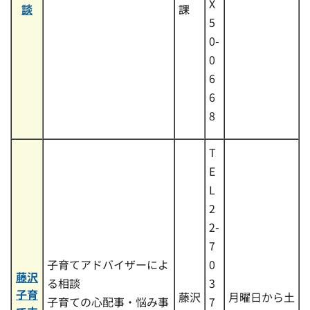
X
談
課
5
0-
0
6
6
8
T
E
L
2
2-
7
子育てアドバイザーによ
0
藤沢
る相談
3
子育
藤沢
月曜日から土
子育ての心配事・悩み事
7