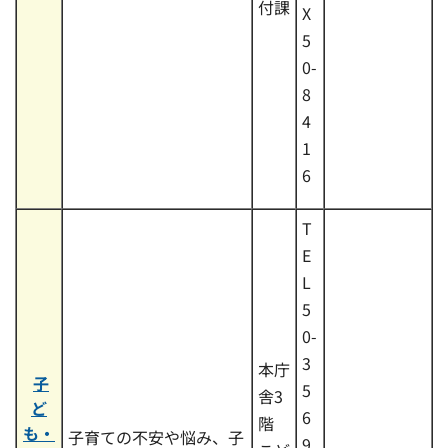
付課
X
5
0-
8
4
1
6
T
E
L
5
0-
3
本庁
子
5
舎3
ど
6
階
も・
子育ての不安や悩み、子
9