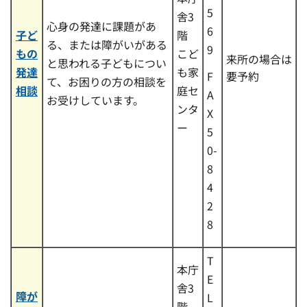
5
舎3
心身の発達に課題があ
6
子ど
階
る、または障がいがある
9
もの
こど
来所の場合は
と思われる子どもについ
発達
も家
要予約
F
て、お困りの方の相談を
相談
庭セ
A
お受けしています。
ンタ
X
ー
5
0-
8
4
2
8
T
本庁
E
舎3
障が
L
階