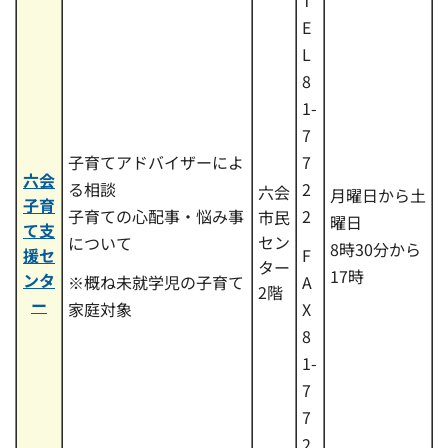
E
L
8
1-
7
子育てアドバイザーによ
7
六会
る相談
2
六会
月曜日から土
子育
子育ての心配事・悩み事
2
市民
曜日
て支
セン
について
8時30分から
援セ
F
ター
17時
ンタ
※概ね未就学児の子育て
A
2階
ー
家庭対象
X
8
1-
7
7
2