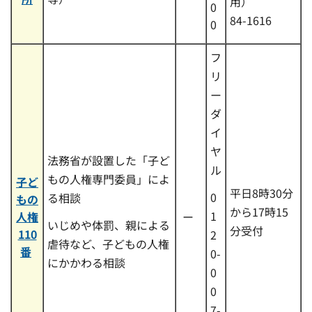
用）
0
84-1616
0
フ
リ
ー
ダ
イ
ヤ
法務省が設置した「子ど
ル
もの人権専門委員」によ
子ど
平日8時30分
0
る相談
もの
から17時15
1
人権
ー
いじめや体罰、親による
分受付
110
2
虐待など、子どもの人権
番
0-
にかかわる相談
0
0
7-