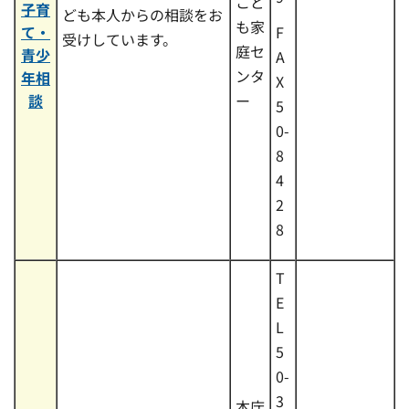
こど
子育
ども本人からの相談をお
も家
て・
F
受けしています。
庭セ
青少
A
ンタ
年相
X
談
ー
5
0-
8
4
2
8
T
E
L
5
0-
3
本庁