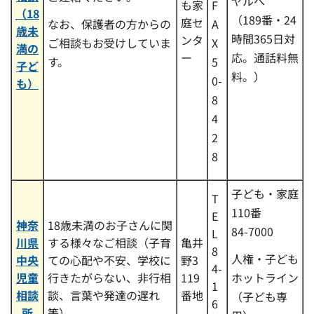
ヤルへ
も家
F
（18
（189番・24
庭セ
なお、保護者の方からの
A
歳未
時間365日対
ンタ
ご相談もお受けしていま
X
満の
ー
応。通話料無
す。
5
子ど
料。）
0-
も）
8
4
2
8
子ども・家庭
T
110番
E
神奈
18歳未満のお子さんに関
84-7000
L
川県
する様々なご相談（子育
亀井
8
人権・子ども
中央
ての心配や不安、学校に
野3
4-
児童
行きたがらない、非行相
119
ホットライン
1
相談
談、言葉や発達の遅れ
番地
（子ども専
6
所
等）