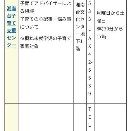
子育てアドバイザーによ
5
湘南
湘南
る相談
3
台文
月曜日から土
台子
子育ての心配事・悩み事
3
化セ
曜日
育て
ンタ
について
8時30分から
支援
F
ー地
17時
セン
※概ね未就学児の子育て
A
下1
ター
家庭対象
X
階
4
2-
5
5
3
9
T
E
L