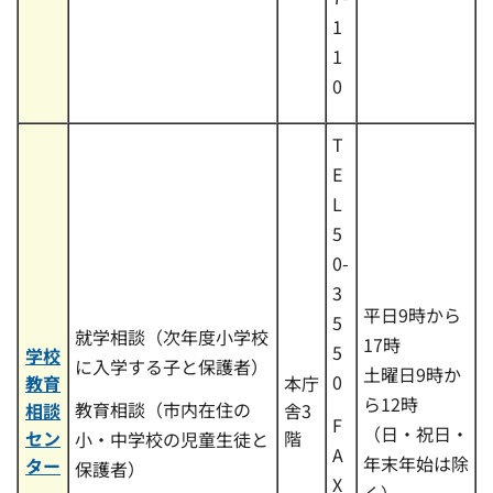
1
1
0
T
E
L
5
0-
3
平日9時から
5
就学相談（次年度小学校
17時
5
学校
に入学する子と保護者）
土曜日9時か
0
教育
本庁
ら12時
教育相談（市内在住の
相談
舎3
F
（日・祝日・
セン
階
小・中学校の児童生徒と
A
年末年始は除
ター
保護者）
X
く）