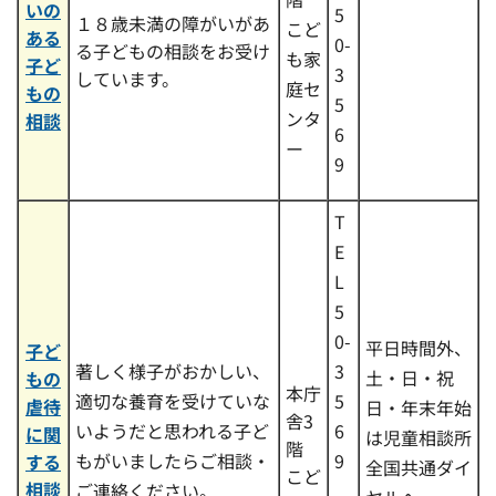
いの
5
１８歳未満の障がいがあ
こど
ある
0-
る子どもの相談をお受け
も家
子ど
3
しています。
庭セ
もの
5
ンタ
相談
6
ー
9
T
E
L
5
0-
平日時間外、
子ど
著しく様子がおかしい、
3
土・日・祝
もの
本庁
適切な養育を受けていな
5
虐待
日・年末年始
舎3
いようだと思われる子ど
6
に関
は児童相談所
階
もがいましたらご相談・
9
する
全国共通ダイ
こど
相談
ご連絡ください。