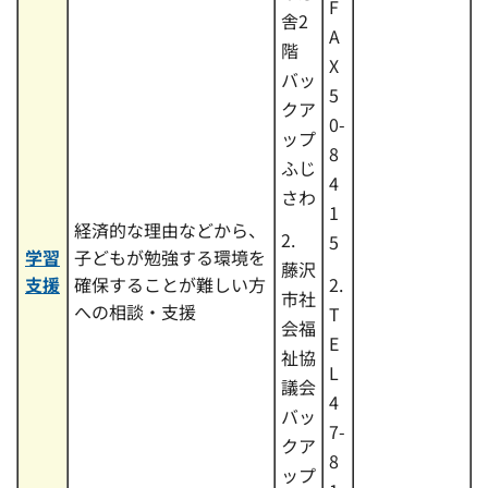
F
舎2
A
階
X
バッ
5
クア
0-
ップ
8
ふじ
4
さわ
1
経済的な理由などから、
2.
5
学習
子どもが勉強する環境を
藤沢
支援
確保することが難しい方
2.
市社
への相談・支援
T
会福
E
祉協
L
議会
4
バッ
7-
クア
8
ップ