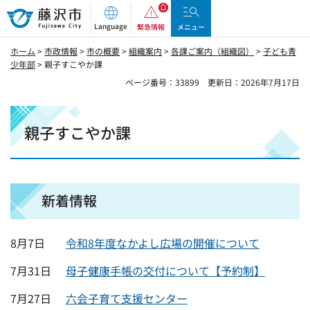
藤沢市
Language
緊急情報
メニュー
ホーム
>
市政情報
>
市の概要
>
組織案内
>
各課ご案内（組織図）
>
子ども青
少年部
> 親子すこやか課
ページ番号：33899
更新日：2026年7月17日
親子すこやか課
新着情報
8月7日
令和8年度なかよし広場の開催について
7月31日
母子健康手帳の交付について【予約制】
7月27日
六会子育て支援センター