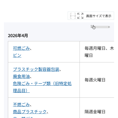
画面サイズで表示
2026年4月
可燃ごみ
、
毎週月曜日、木
ビン
曜日
プラスチック製容器包装
、
廃食用油
、
毎週火曜日
危険ごみ・テープ類（旧特定処
理品目）
不燃ごみ
、
商品プラスチック
、
隔週金曜日