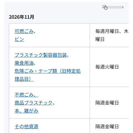
2026年11月
可燃ごみ
、
毎週月曜日、木
ビン
曜日
プラスチック製容器包装
、
廃食用油
、
毎週火曜日
危険ごみ・テープ類（旧特定処
理品目）
不燃ごみ
、
商品プラスチック
、
隔週金曜日
本、雑がみ
その他資源
隔週金曜日