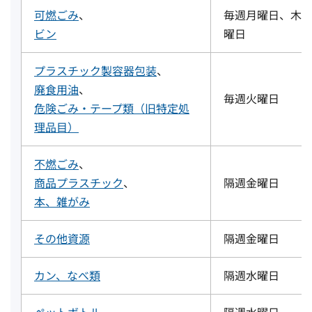
可燃ごみ
、
毎週月曜日、木
ビン
曜日
プラスチック製容器包装
、
廃食用油
、
毎週火曜日
危険ごみ・テープ類（旧特定処
理品目）
不燃ごみ
、
商品プラスチック
、
隔週金曜日
本、雑がみ
その他資源
隔週金曜日
カン、なべ類
隔週水曜日
ペットボトル
隔週水曜日