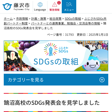
藤沢市
Language
緊急情報
メニュー
ホーム
>
市政情報
>
計画・施策
>
総合政策
>
SDGsの取組
>
ふじさわSDGs共
創パートナー制度
>
パートナーとの連携事業、勉強会・交流会等の情報
> 鵠
沼高校のSDGs発表会を見学しました
ページ番号：31793
更新日：2025年1月1日
SDGsの取組
カテゴリーを見る
鵠沼高校のSDGs発表会を見学しました